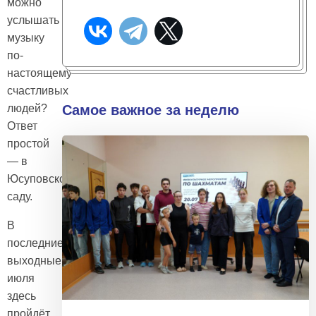
можно
услышать
музыку
по-
настоящему
счастливых
людей?
Самое важное за неделю
Ответ
простой
— в
Юсуповском
саду.
В
последние
выходные
июля
здесь
пройдёт