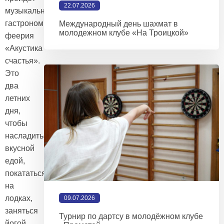
22.07.2026
музыкально-
гастрономическая
Международный день шахмат в
молодежном клубе «На Троицкой»
феерия
«Акустика
счастья».
Это
два
летних
дня,
чтобы
насладиться
вкусной
едой,
покататься
на
лодках,
09.07.2026
заняться
Турнир по дартсу в молодёжном клубе
йогой,