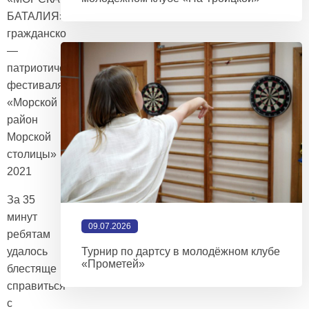
БАТАЛИЯ»
гражданско
—
патриотического
фестиваля
«Морской
район
Морской
столицы»
2021
За 35
минут
09.07.2026
ребятам
удалось
Турнир по дартсу в молодёжном клубе
«Прометей»
блестяще
справиться
с