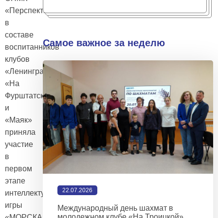
«Перспективы»
в
составе
Самое важное за неделю
воспитанников
клубов
«Ленинградец»,
«На
Фурштатской»
и
«Маяк»
приняла
участие
в
первом
этапе
22.07.2026
интеллектуальной
игры
Международный день шахмат в
молодежном клубе «На Троицкой»
«МОРСКАЯ