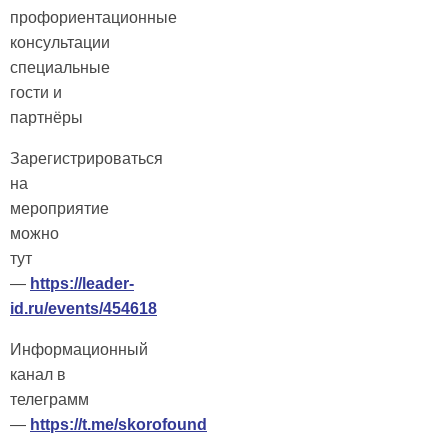
профориентационные
консультации
специальные
гости и
партнёры
Зарегистрироваться
на
мероприятие
можно
тут
—
https://leader-
id.ru/events/454618
Информационный
канал в
телеграмм
—
https://t.me/skorofound