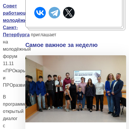
Совет
работающей
молодёжи
Санкт-
Петербурга
приглашает
на
Самое важное за неделю
молодёжный
форум
11.11
«ПРОкарьеру
и
ПРОразвитие»
В
программе:
открытый
диалог
с