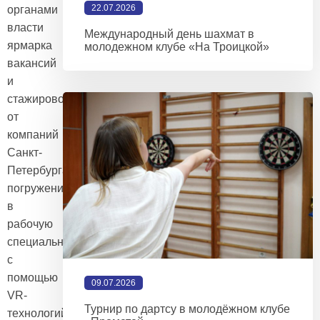
22.07.2026
органами
власти
Международный день шахмат в
ярмарка
молодежном клубе «На Троицкой»
вакансий
и
стажировок
от
компаний
Санкт-
Петербурга
погружение
в
рабочую
специальность
с
помощью
09.07.2026
VR-
Турнир по дартсу в молодёжном клубе
технологий