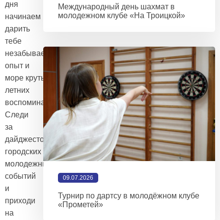
дня
Международный день шахмат в
молодежном клубе «На Троицкой»
начинаем
дарить
тебе
незабываемый
опыт и
море крутых
летних
воспоминаний!
Следи
за
дайджестом
городских
молодежных
событий
09.07.2026
и
Турнир по дартсу в молодёжном клубе
приходи
«Прометей»
на