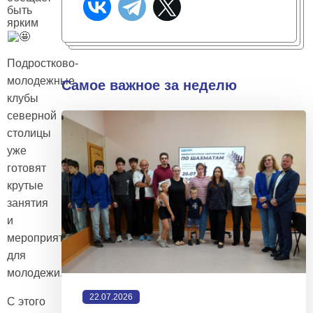
быть
ярким
Подростково-
молодежные
Самое важное за неделю
клубы
северной
столицы
уже
готовят
крутые
занятия
и
мероприятия
для
молодежи.
22.07.2026
С этого