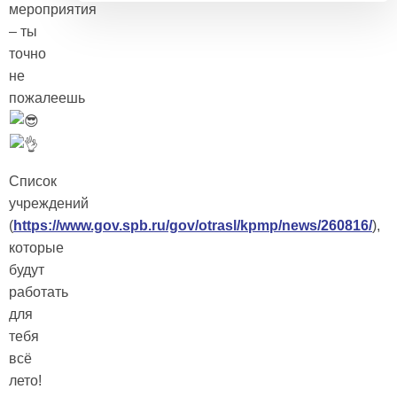
мероприятия
– ты
точно
не
пожалеешь
Список
учреждений
(
https://www.gov.spb.ru/gov/otrasl/kpmp/news/260816/
),
которые
будут
работать
для
тебя
всё
лето!