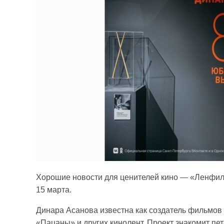
Хорошие новости для ценителей кино — «Ленфил
15 марта.
Динара Асанова известна как создатель фильмов 
«Пацаны» и других кинолент. Проект знакомит пе