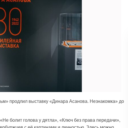
ьм» продлил выставку «Динара Асанова. Незнакомка» до
«Не болит голова у дятла», «Ключ без права передачи»,
тербуржцев с её картинами и личностью. Здесь можно