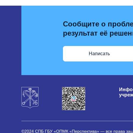
Сообщите о пробле
результат её решен
Написать
Инфо
учре
©2024 СПБ ГБУ «ОПМК «Перспектива» — все права з