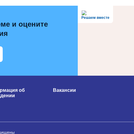
Решаем вместе
ме и оцените
ия
рмация об
Вакансии
ждении
ащищены