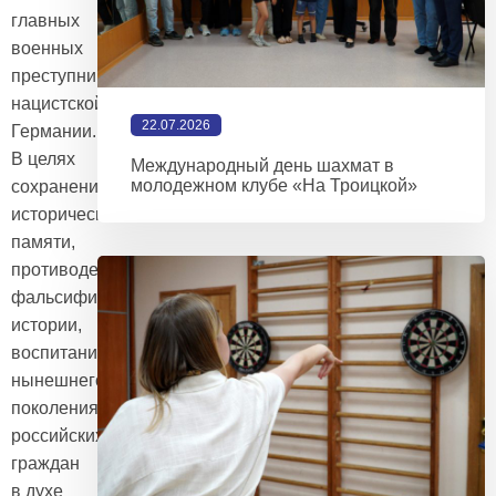
главных
военных
преступников
нацистской
22.07.2026
Германии.
В целях
Международный день шахмат в
молодежном клубе «На Троицкой»
сохранения
исторической
памяти,
противодействия
фальсификации
истории,
воспитания
нынешнего
поколения
российских
граждан
в духе