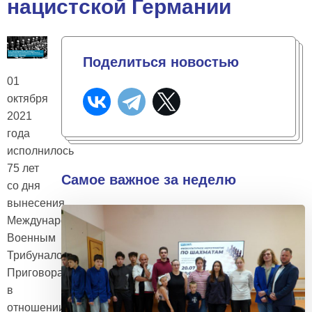
нацистской Германии
Поделиться новостью
01
октября
2021
года
исполнилось
75 лет
Самое важное за неделю
со дня
вынесения
Международным
Военным
Трибуналом
Приговора
в
отношении