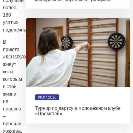
получили
более
180
усатых
подопечных.
В
приюте
«КОТОХАУС»
живут
коты,
которым
в этой
жизни
09.07.2026
не
Турнир по дартсу в молодёжном клубе
повезло
«Прометей»
–
бросили
хозяева,