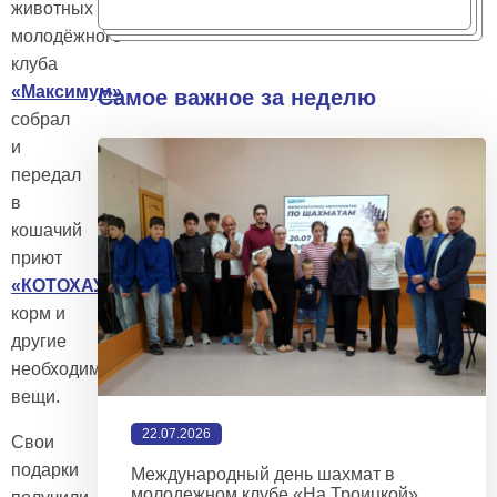
животных
молодёжного
клуба
«Максимум»
Самое важное за неделю
собрал
и
передал
в
кошачий
приют
«КОТОХАУС»
корм и
другие
необходимые
вещи.
22.07.2026
Свои
подарки
Международный день шахмат в
молодежном клубе «На Троицкой»