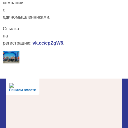
компании
с
единомышленниками.
Ссылка
на
регистрацию:
vk.cc/cpZgW6
.
Решаем вместе