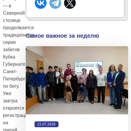
— в
Северной
столице
продолжается
традиционная
Самое важное за неделю
серия
забегов
Кубка
Губернатора
Санкт-
Петербурга
по бегу.
Уже
завтра
откроется
регистрация
на
22.07.2026
третий