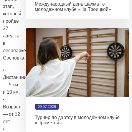
Международный день шахмат в
этап,
молодежном клубе «На Троицкой»
который
пройдёт
27
августа
в
лесопарке
Сосновка.
•
Дистанции
— 5 км
и 10 км.
•
Возраст
09.07.2026
— от 12
Турнир по дартсу в молодёжном клубе
лет.
«Прометей»
•