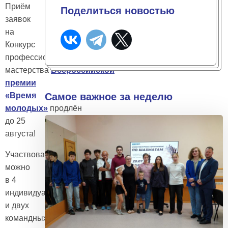
Приём
Поделиться новостью
заявок
на
Конкурс
профессионального
мастерства
Всероссийской
премии
«Время
Самое важное за неделю
молодых»
продлён
до 25
августа!
Участвовать
можно
в 4
индивидуальных
и двух
командных