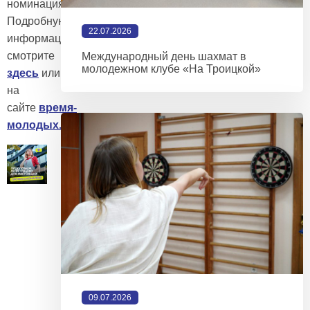
номинациях!
Подробную
22.07.2026
информацию
смотрите
Международный день шахмат в
молодежном клубе «На Троицкой»
здесь
или
на
сайте
время-
молодых.рф
.
09.07.2026