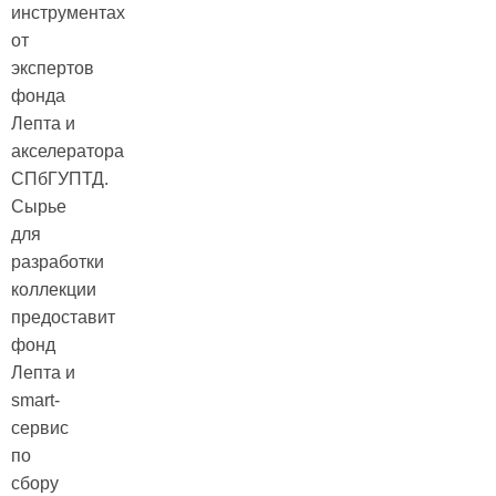
инструментах
от
экспертов
фонда
Лепта и
акселератора
СПбГУПТД.
Сырье
для
разработки
коллекции
предоставит
фонд
Лепта и
smart-
сервис
по
сбору