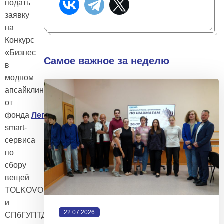
подать
заявку
на
Конкурс
«Бизнес
Самое важное за неделю
в
модном
апсайклинге»
от
фонда
Лепта
,
smart-
сервиса
по
сбору
вещей
TOLKOVO
и
22.07.2026
СПбГУПТД!