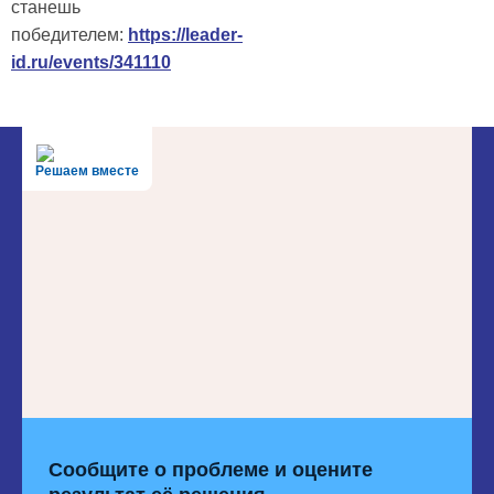
станешь
победителем:
https://leader-
id.ru/events/341110
Решаем вместе
Сообщите о проблеме и оцените