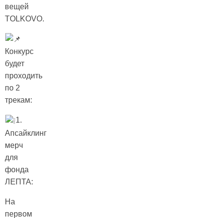
вещей
TOLKOVO.
Конкурс
будет
проходить
по 2
трекам:
1.
Апсайклинг
мерч
для
фонда
ЛЕПТА:
На
первом