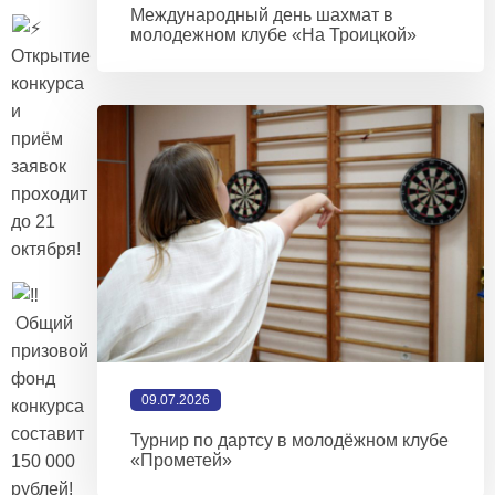
Международный день шахмат в
молодежном клубе «На Троицкой»
Открытие
конкурса
и
приём
заявок
проходит
до 21
октября!
Общий
призовой
фонд
09.07.2026
конкурса
составит
Турнир по дартсу в молодёжном клубе
«Прометей»
150 000
рублей!