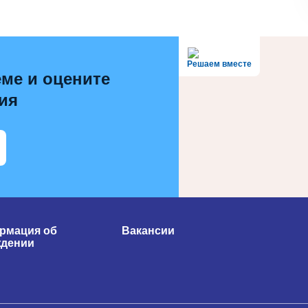
Решаем вместе
ме и оцените
ия
рмация об
Вакансии
ждении