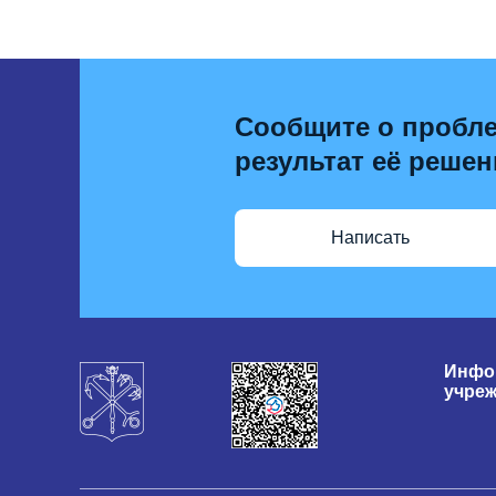
Сообщите о пробле
результат её решен
Написать
Инфо
учре