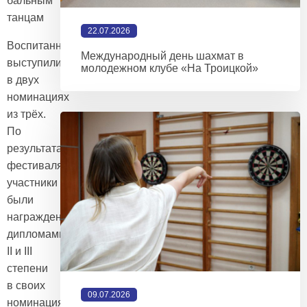
бальным
танцам
22.07.2026
Воспитанники
Международный день шахмат в
выступили
молодежном клубе «На Троицкой»
в двух
номинациях
из трёх.
По
результатам
фестиваля
участники
были
награждены
дипломами
II и III
степени
в своих
09.07.2026
номинациях.