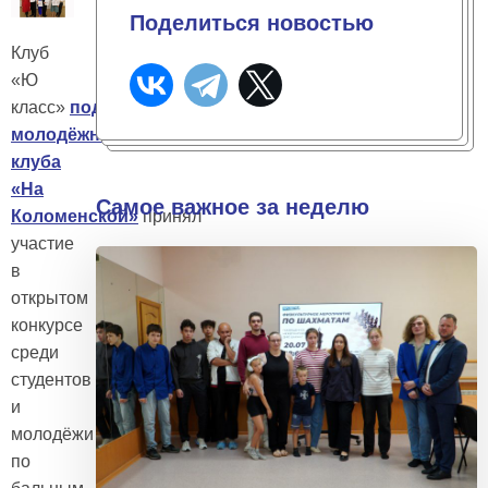
Поделиться новостью
Клуб
«Ю
класс»
подростково-
молодёжного
клуба
«На
Самое важное за неделю
Коломенской»
принял
участие
в
открытом
конкурсе
среди
студентов
и
молодёжи
по