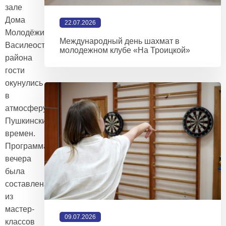
зале
Дома
22.07.2026
Молодёжи
Международный день шахмат в
Василеостровского
молодежном клубе «На Троицкой»
района
гости
окунулись
в
атмосферу
Пушкинских
времен.
Программа
вечера
была
составлена
из
мастер-
09.07.2026
классов