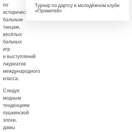
по
Турнир по дартсу в молодёжном клубе
«Прометей»
историческим
бальным
танцам,
весёлых
бальных
игр
и выступлений
лауреатов
международного
класса.
Следуя
модным
тенденциям
пушкинской
эпохи,
дамы