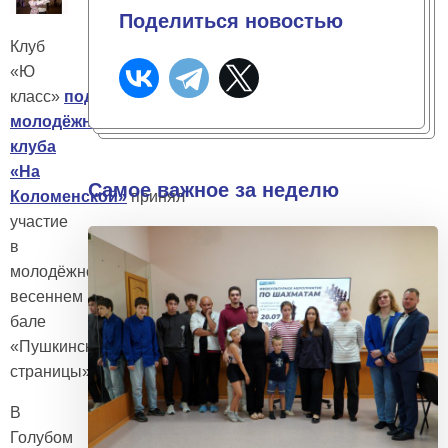
Поделиться новостью
Клуб
«Ю
класс»
подростково-
молодёжного
клуба
«На
Самое важное за неделю
Коломенской»
принял
участие
в
молодёжном
весеннем
бале
«Пушкинские
страницы»
В
Голубом