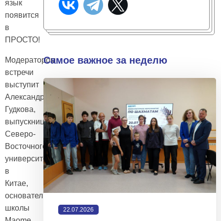
язык
появится
в
ПРОСТО!
Самое важное за неделю
Модератором
встречи
выступит
Александра
Гудкова,
выпускница
Северо-
Восточного
университета
в
Китае,
основательница
школы
22.07.2026
Maome.