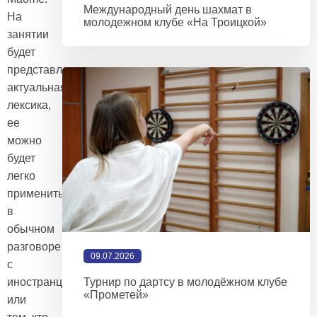
Международный день шахмат в
На
молодежном клубе «На Троицкой»
занятии
будет
представлена
актуальная
лексика,
ее
можно
будет
легко
применить
в
обычном
разговоре
09.07.2026
с
иностранцем
Турнир по дартсу в молодёжном клубе
«Прометей»
или