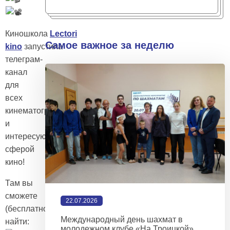
Киношкола
Lectori
Самое важное за неделю
kino
запустила
телеграм-
канал
для
всех
кинематографистов
и
интересующихся
сферой
кино!
Там вы
сможете
22.07.2026
(бесплатно)
Международный день шахмат в
найти:
молодежном клубе «На Троицкой»