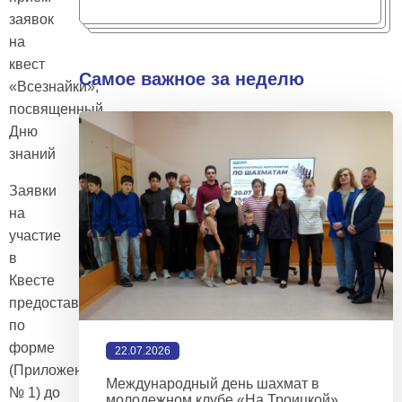
заявок
на
квест
Самое важное за неделю
«Всезнайки»,
посвященный
Дню
знаний
Заявки
на
участие
в
Квесте
предоставляются
по
форме
22.07.2026
(Приложение
Международный день шахмат в
№ 1) до
молодежном клубе «На Троицкой»