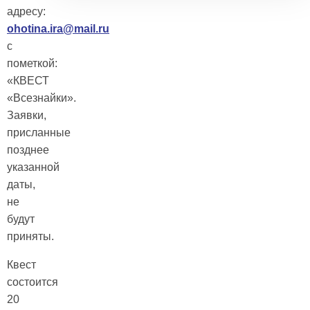
адресу:
ohotina.ira@mail.ru
c
пометкой:
«КВЕСТ
«Всезнайки».
Заявки,
присланные
позднее
указанной
даты,
не
будут
приняты.
Квест
состоится
20