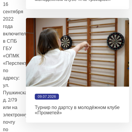
16
сентября
2022
года
включительно
в СПБ
ГБУ
«ОПМК
«Перспектива»
по
адресу:
ул.
Пушкинская,
09.07.2026
д. 2/79
или на
Турнир по дартсу в молодёжном клубе
«Прометей»
электронную
почту
по