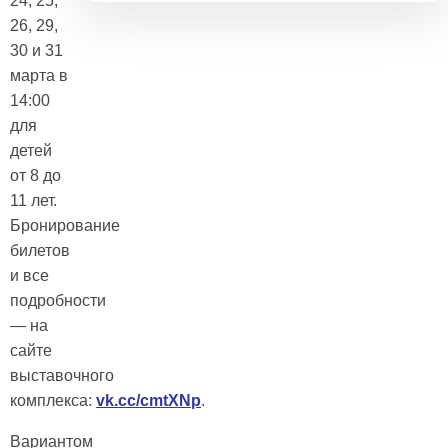
24, 25,
26, 29,
30 и 31
марта в
14:00
для
детей
от 8 до
11 лет.
Бронирование
билетов
и все
подробности
— на
сайте
выставочного
комплекса:
vk.cc/cmtXNp
.
Вариантом