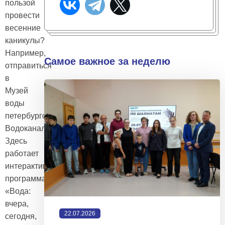
пользой
провести
весенние
каникулы?
Например,
Самое важное за неделю
отправиться
в
Музей
воды
петербургского
Водоканала.
Здесь
работает
интерактивная
программа
«Вода:
вчера,
22.07.2026
сегодня,