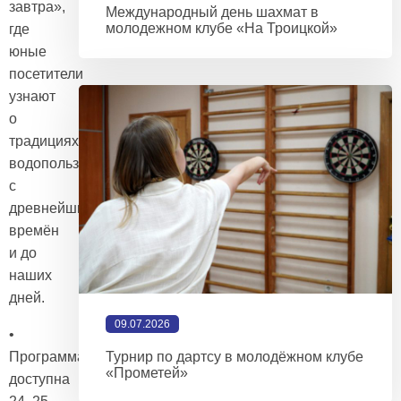
завтра»,
Международный день шахмат в
молодежном клубе «На Троицкой»
где
юные
посетители
узнают
о
традициях
водопользования
с
древнейших
времён
и до
наших
дней.
09.07.2026
•
Программа
Турнир по дартсу в молодёжном клубе
«Прометей»
доступна