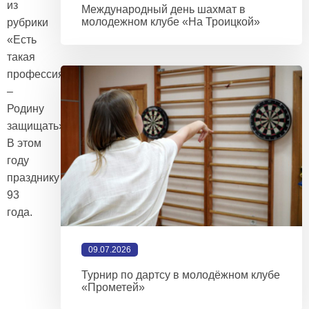
из
Международный день шахмат в
молодежном клубе «На Троицкой»
рубрики
«Есть
такая
профессия
–
Родину
защищать».
В этом
году
празднику
93
года.
09.07.2026
Турнир по дартсу в молодёжном клубе
«Прометей»