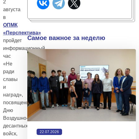
2
августа
в
ОПМК
«Перспектива»
Самое важное за неделю
пройдет
информационный
час
«Не
ради
славы
и
наград»,
посвященный
Дню
Воздушно-
десантных
22.07.2026
войск,