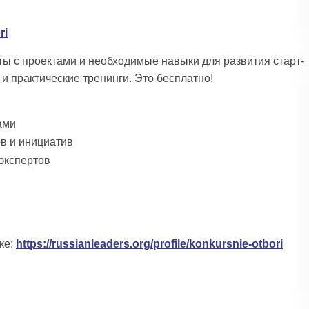
ri
ы с проектами и необходимые навыки для развития старт-
и практические тренинги. Это бесплатно!
ами
в и инициатив
 экспертов
ке:
https://russianleaders.org/profile/konkursnie-otbori