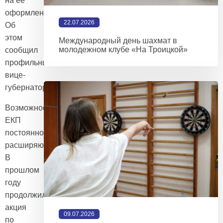
на её
оформление.
22.07.2026
Об
этом
Международный день шахмат в
молодежном клубе «На Троицкой»
сообщил
профильный
вице-
губернатор.
Возможности
ЕКП
постоянно
расширяются.
В
прошлом
году
продолжилась
акция
09.07.2026
по