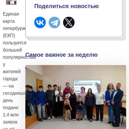
Поделиться новостью
Единая
карта
петербуржца
(ЕКП)
пользуется
большой
Самое важное за неделю
популярностью
у
жителей
города
— на
сегодняшний
день
подано
1,4 млн
заявок