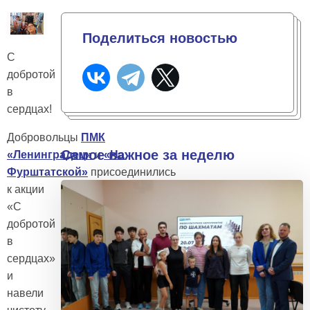
Поделиться новостью
С
добротой
в
сердцах!
Добровольцы
ПМК
Самое важное за неделю
«Ленинградец»
и
«На
Фурштатской»
присоединились
к акции
«С
добротой
в
сердцах»
и
навели