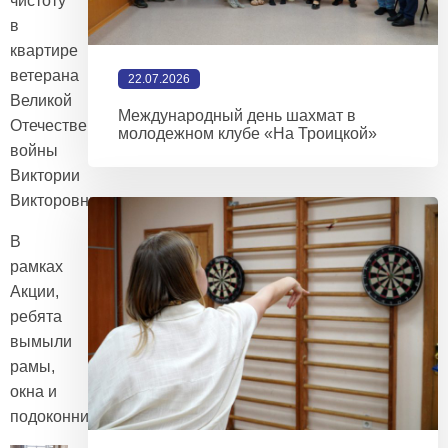
чистоту
в
квартире
ветерана
22.07.2026
Великой
Международный день шахмат в
Отечественной
молодежном клубе «На Троицкой»
войны
Виктории
Викторовны.
В
рамках
Акции,
ребята
вымыли
рамы,
окна и
подоконники.