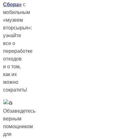
Сбора»
с
мобильным
«музеем
вторсырья»:
узнайте
все о
переработке
отходов
и о том,
как их
можно
сократить!
Обзаведетесь
верным
помощником
для