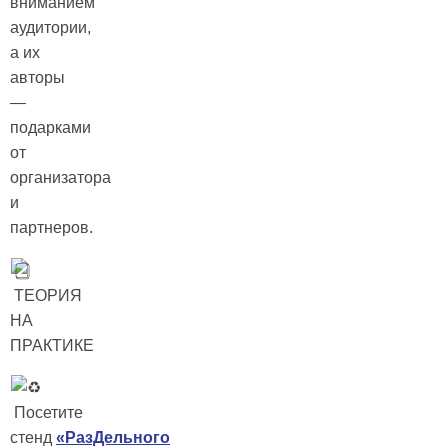
вниманием
аудитории,
а их
авторы
—
подарками
от
организатора
и
партнеров.
ТЕОРИЯ
НА
ПРАКТИКЕ
Посетите
стенд
«РазДельного