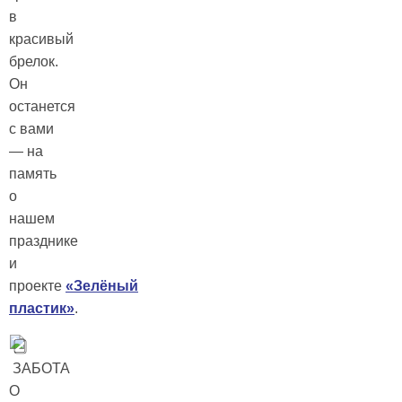
в
красивый
брелок.
Он
останется
с вами
— на
память
о
нашем
празднике
и
проекте
«Зелёный
пластик»
.
ЗАБОТА
О