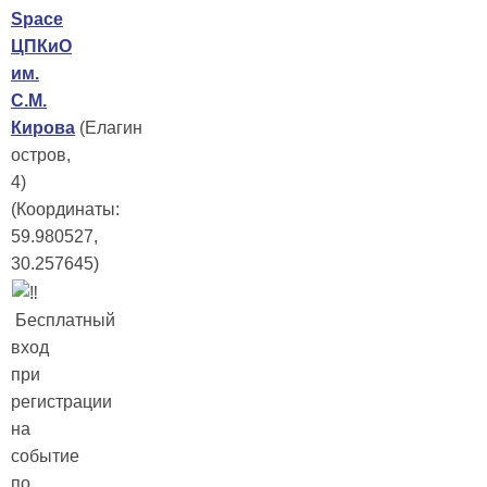
Space
ЦПКиО
им.
С.М.
Кирова
(Елагин
остров,
4)
(Координаты:
59.980527,
30.257645)
Бесплатный
вход
при
регистрации
на
событие
по