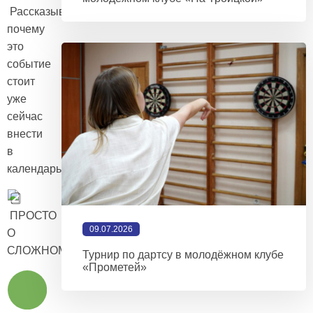
Рассказываем,
почему
это
событие
стоит
уже
сейчас
внести
в
календарь:
ПРОСТО
09.07.2026
О
СЛОЖНОМ
Турнир по дартсу в молодёжном клубе
«Прометей»