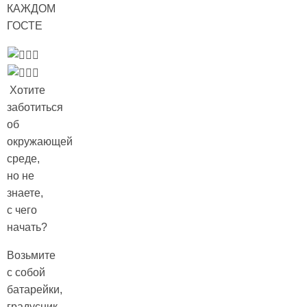
КАЖДОМ
ГОСТЕ
Хотите
заботиться
об
окружающей
среде,
но не
знаете,
с чего
начать?
Возьмите
с собой
батарейки,
градусник