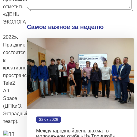
отметить
«ДЕНЬ
ЭКОЛОГА
Самое важное за неделю
–
2022».
Праздник
состоится
в
креативном
пространстве
Tele2
Art
Space
(ЦПКиО,
Эстрадный
22.07.2026
театр).
Международный день шахмат в
молодежном клубе «На Троицкой»