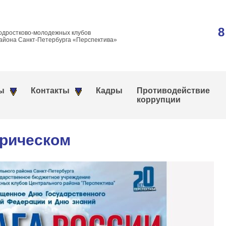
8
одростково-молодежных клубов
айона Санкт-Петербурга «Перспектива»
ы
Контакты
Кадры
Противодействие
коррупции
врическом