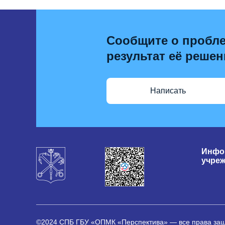
Сообщите о пробле
результат её решен
Написать
Инфо
учре
©2024 СПБ ГБУ «ОПМК «Перспектива» — все права з