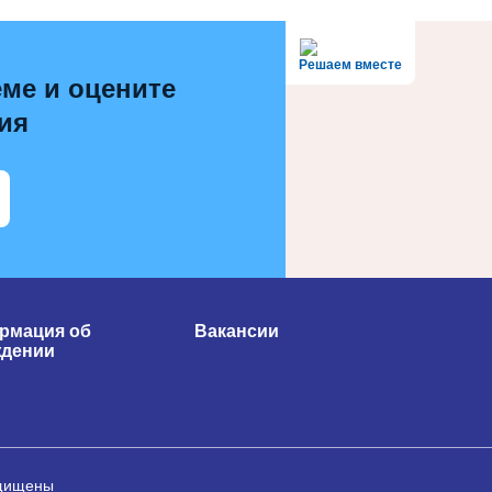
Решаем вместе
ме и оцените
ия
рмация об
Вакансии
ждении
ащищены