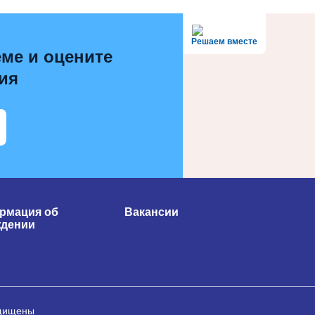
Решаем вместе
ме и оцените
ия
рмация об
Вакансии
ждении
ащищены