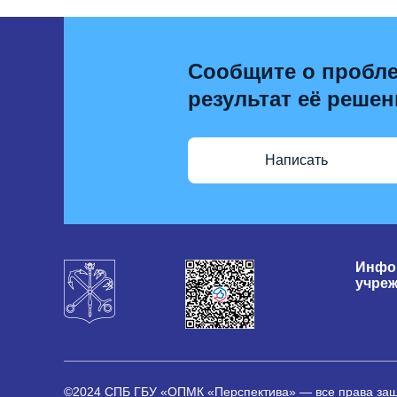
Сообщите о пробле
результат её решен
Написать
Инфо
учре
©2024 СПБ ГБУ «ОПМК «Перспектива» — все права з