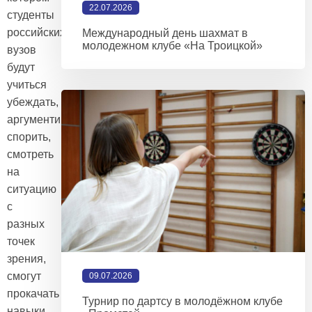
22.07.2026
студенты
российских
Международный день шахмат в
молодежном клубе «На Троицкой»
вузов
будут
учиться
убеждать,
аргументировать,
спорить,
смотреть
на
ситуацию
с
разных
точек
зрения,
смогут
09.07.2026
прокачать
Турнир по дартсу в молодёжном клубе
навыки