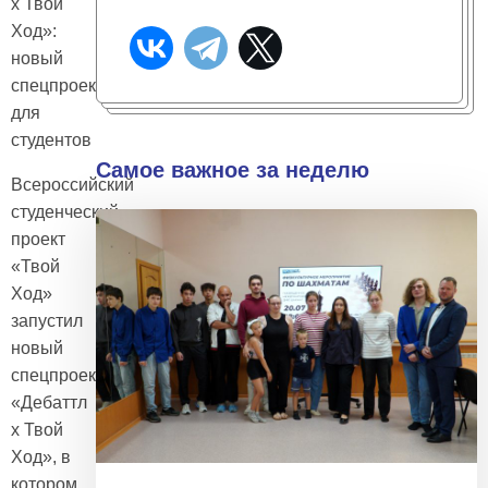
х Твой
Ход»:
новый
спецпроект
для
студентов
Самое важное за неделю
Всероссийский
студенческий
проект
«Твой
Ход»
запустил
новый
спецпроект
«Дебаттл
х Твой
Ход», в
котором