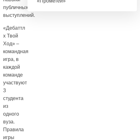
«Прометей»
публичных
выступлений.
«Дебаттл
х Твой
Ход» –
командная
игра, в
каждой
команде
участвуют
3
студента
из
одного
вуза.
Правила
игры