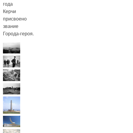
года
Керчи
присвоено
звание
Города‑героя.