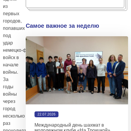
из
первых
городов,
Самое важное за неделю
попавших
под
удар
немецко‑фашистских
войск в
начале
войны.
За
годы
войны
через
город
22.07.2026
несколько
раз
Международный день шахмат в
молодежном клубе «На Троицкой»
проходила