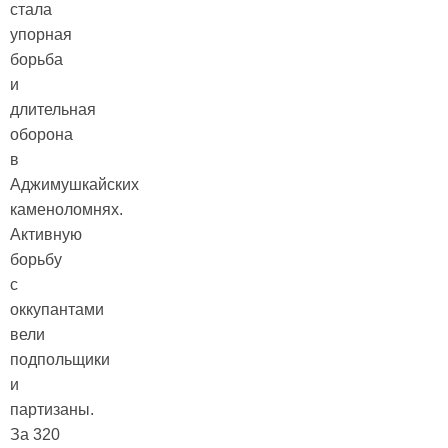
стала
упорная
борьба
и
длительная
оборона
в
Аджимушкайских
каменоломнях.
Активную
борьбу
с
оккупантами
вели
подпольщики
и
партизаны.
За 320