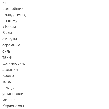
из
важнейших
плацдармов,
поэтому
к Керчи
были
стянуты
огромные
силы:
танки,
артиллерия,
авиация.
Кроме
того,
немцы
установили
мины в
Керченском