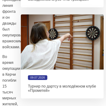
линия
фронта
и он
дважды
был
оккупирован
вражескими
войсками.
Во
время
оккупации
в Керчи
09.07.2026
погибли
15
Турнир по дартсу в молодёжном клубе
«Прометей»
тысяч
мирных
жителей,