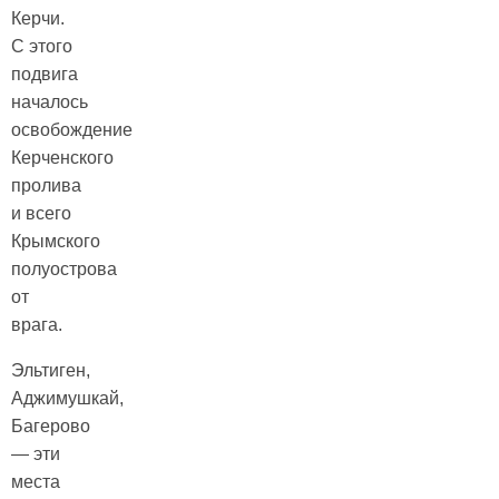
Керчи.
С этого
подвига
началось
освобождение
Керченского
пролива
и всего
Крымского
полуострова
от
врага.
Эльтиген,
Аджимушкай,
Багерово
— эти
места