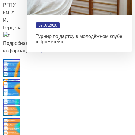
РГПУ
им. А.
И.
09.07.2026
Герцена
Турнир по дартсу в молодёжном клубе
«Прометей»
Подробная
информация:
https://vk.com/uniherzen