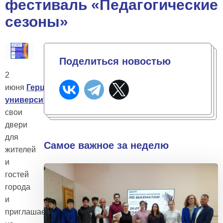
фестиваль «Педагогические
сезоны»
Поделиться новостью
2
июня
Герценовский
университет
открывает
свои
двери
для
Самое важное за неделю
жителей
и
гостей
города
и
приглашает