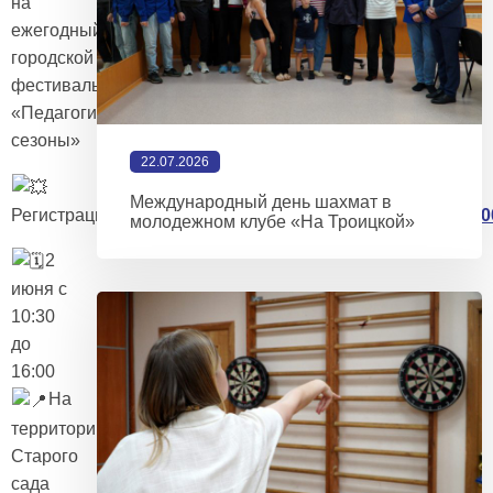
на
ежегодный
городской
фестиваль
«Педагогические
сезоны»
22.07.2026
Международный день шахмат в
Регистрация:
https://vk.com/app5619682_-182015083#680
молодежном клубе «На Троицкой»
2
июня с
10:30
до
16:00
На
территории
Старого
сада