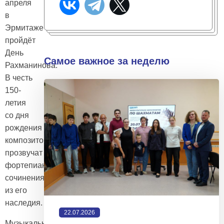
апреля
в
Эрмитаже
пройдёт
День
Самое важное за неделю
Рахманинова.
В честь
150-
летия
со дня
рождения
композитора
прозвучат
фортепианные
сочинения
из его
наследия.
22.07.2026
Музыкальный