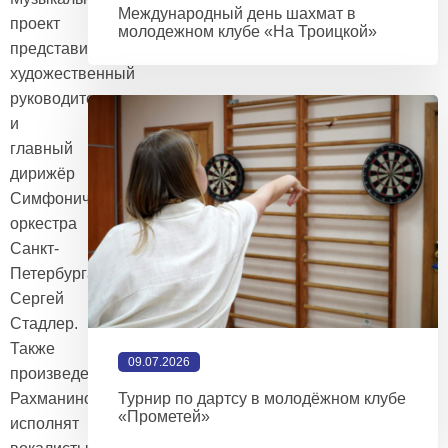
Международный день шахмат в
проект
молодежном клубе «На Троицкой»
представит
художественный
руководитель
и
главный
дирижёр
Симфонического
оркестра
Санкт-
Петербурга
Сергей
Стадлер.
Также
09.07.2026
произведения
Рахманинова
Турнир по дартсу в молодёжном клубе
«Прометей»
исполнят