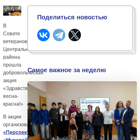
Поделиться новостью
В
Совете
ветеранов
Центрального
района
прошла
Самое важное за неделю
добровольческая
акция
«Здравствуй,
весна-
красна!»
В акции
организованной
ОПМК
«Перспектива»
(
ПМК