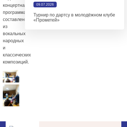
09.07.2026
концертная
программа,
Турнир по дартсу в молодёжном клубе
составленная
«Прометей»
из
вокальных
народных
и
классических
композиций.