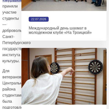
«Муравейник»
)
приняли
участие
студенты
22.07.2026
—
Международный день шахмат в
добровольцы
молодежном клубе «На Троицкой»
Санкт-
Петербургского
государственного
института
культуры.
Для
ветеранов
Центрального
района
студентами
была
подготовлена