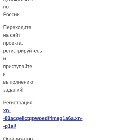
по
России
Переходите
на сайт
проекта,
регистрируйтесь
и
приступайте
к
выполнению
заданий!
Регистрация:
xn-
-80acgelictqpwoedf4meg1a6a.xn-
-p1ai/
Организатор