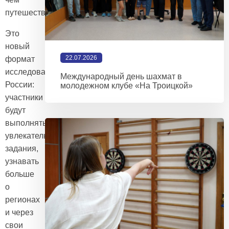
путешествие»
Это
новый
22.07.2026
формат
исследования
Международный день шахмат в
России:
молодежном клубе «На Троицкой»
участники
будут
выполнять
увлекательные
задания,
узнавать
больше
о
регионах
и через
свои