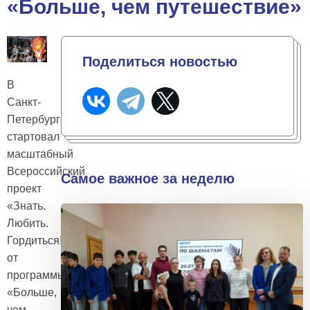
«Больше, чем путешествие»
Поделиться новостью
В
Санкт-
Петербурге
стартовал
масштабный
Всероссийский
Самое важное за неделю
проект
«Знать.
Любить.
Гордиться!»
от
программы
«Больше,
чем