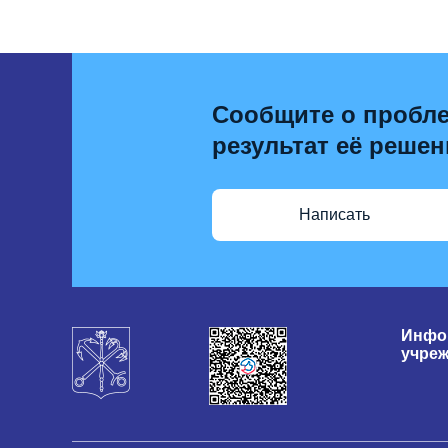
Сообщите о пробле
результат её решен
Написать
Инфо
учре