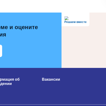
Решаем вместе
ме и оцените
ия
рмация об
Вакансии
ждении