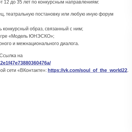
т 12 до 35 лет по конкурсным направлениям:
нец, театральную постановку или любую иную форум
ь конкурсный образ, связанный с ним;
й игре «Модель ЮНЭСКО»;
рного и межнационального диалога.
 Ссылка на
912e1f47e73880360476a/
ой сети «ВКонтакте»:
https://vk.com/soul_of_the_world22
.