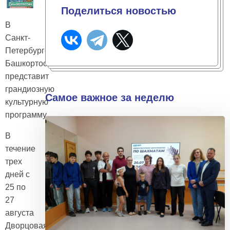
Поделиться новостью
В
Санкт-
Петербурге
Башкортостан
представит
грандиозную
Самое важное за неделю
культурную
программу
В
течение
трех
дней с
25 по
27
августа
Дворцовая