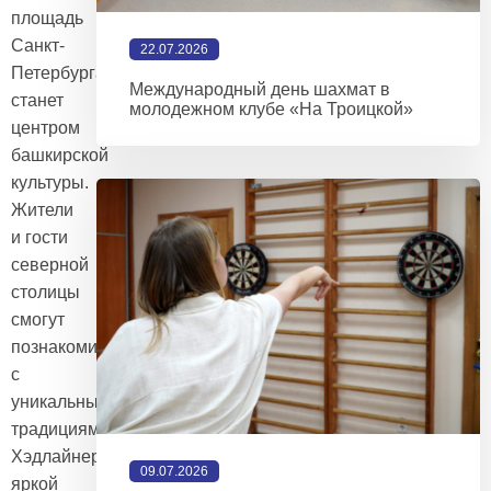
площадь
Санкт-
22.07.2026
Петербурга
Международный день шахмат в
станет
молодежном клубе «На Троицкой»
центром
башкирской
культуры.
Жители
и гости
северной
столицы
смогут
познакомиться
с
уникальными
традициями Башкортостана.
Хэдлайнером
09.07.2026
яркой