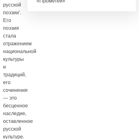
«Прометей»
русской
поэзии’.
Его
поэзия
стала
отражением
национальной
культуры
и
традиций,
его
сочинения
— это
бесценное
наследие,
оставленное
русской
культуре.