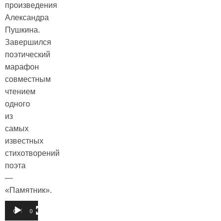
произведения
Александра
Пушкина.
Завершился
поэтический
марафон
совместным
чтением
одного
из
самых
известных
стихотворений
поэта
—
«Памятник».
Видеоплеер
00:00
01:31