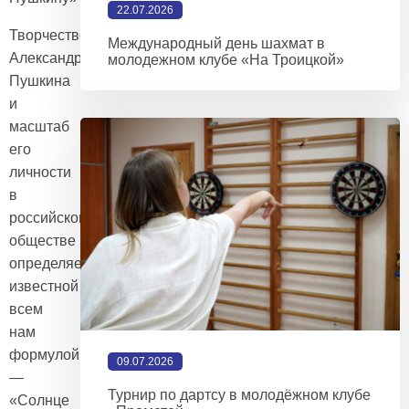
22.07.2026
Творчество
Международный день шахмат в
Александра
молодежном клубе «На Троицкой»
Пушкина
и
масштаб
его
личности
в
российском
обществе
определяется
известной
всем
нам
формулой
09.07.2026
—
Турнир по дартсу в молодёжном клубе
«Солнце