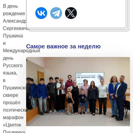
В день
рождения
Александра
Сергеевича
Пушкина
и
Самое важное за неделю
Международный
день
Русского
языка,
в
Пушкинском
сквере
прошёл
поэтический
марафон
«Цветок
Пушкину»