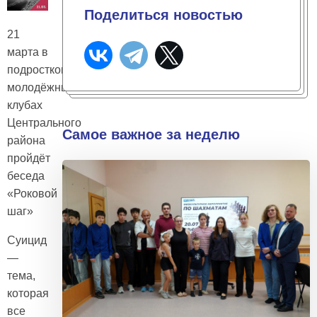
Поделиться новостью
21
марта в
подростково-
молодёжных
клубах
Центрального
Самое важное за неделю
района
пройдёт
беседа
«Роковой
шаг»
Суицид
—
тема,
которая
все