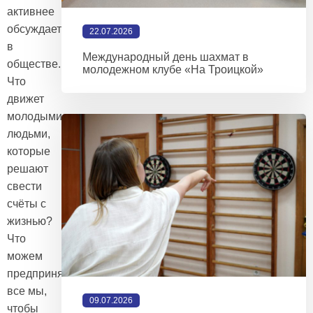
активнее
обсуждается
22.07.2026
в
Международный день шахмат в
обществе.
молодежном клубе «На Троицкой»
Что
движет
молодыми
людьми,
которые
решают
свести
счёты с
жизнью?
Что
можем
предпринять
все мы,
09.07.2026
чтобы