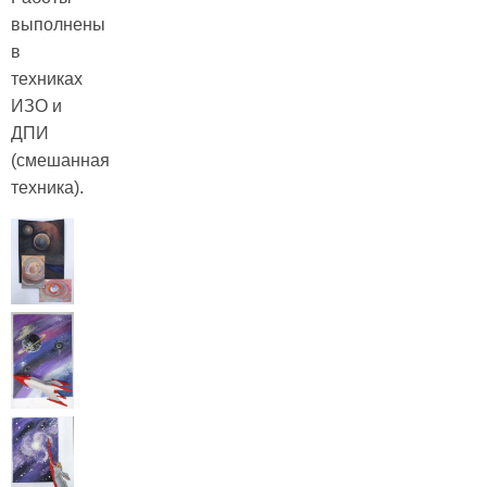
выполнены
в
техниках
ИЗО и
ДПИ
(смешанная
техника).