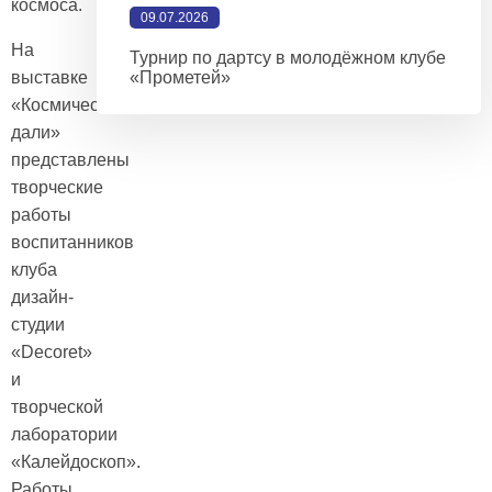
космоса.
09.07.2026
На
Турнир по дартсу в молодёжном клубе
выставке
«Прометей»
«Космические
дали»
представлены
творческие
работы
воспитанников
клуба
дизайн-
студии
«Decoret»
и
творческой
лаборатории
«Калейдоскоп».
Работы