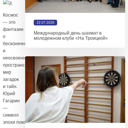
Космос
— это
22.07.2026
фантазии
Международный день шахмат в
о
молодежном клубе «На Троицкой»
бесконечных
и
неосвоенных
пространствах,
мир
загадок
и тайн.
Юрий
Гагарин
—
символ
эпохи покорения