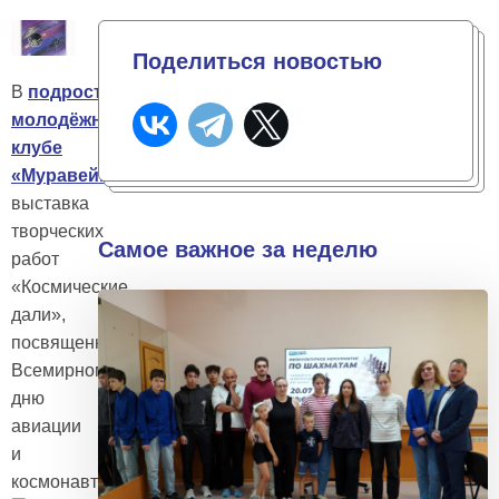
Поделиться новостью
В
подростково-
молодёжном
клубе
«Муравейник»
открылась
выставка
творческих
Самое важное за неделю
работ
«Космические
дали»,
посвященная
Всемирному
дню
авиации
и
космонавтики