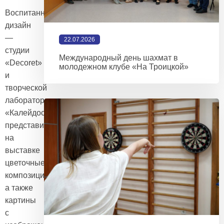
Воспитанники
дизайн
—
22.07.2026
студии
Международный день шахмат в
«Decoret»
молодежном клубе «На Троицкой»
и
творческой
лаборатории
«Калейдоскоп»
представили
на
выставке
цветочные
композиции,
а также
картины
с