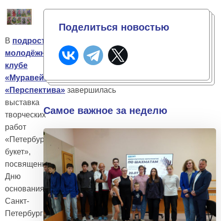
Поделиться новостью
В
подростково-
молодёжном
клубе
«Муравейник»
ОПМК
«Перспектива»
завершилась
выставка
Самое важное за неделю
творческих
работ
«Петербургский
букет»,
посвященная
Дню
основания
Санкт-
Петербурга