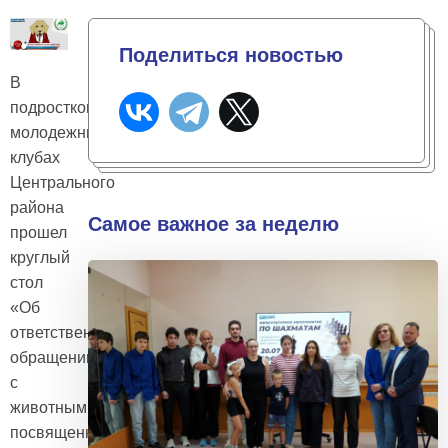
Поделиться новостью
В
подростково-
молодежных
клубах
Центрального
района
Самое важное за неделю
прошел
круглый
стол
«Об
ответственном
обращении
с
животными»,
посвященный