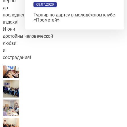
верны
09.07.2026
до
последнего
Турнир по дартсу в молодёжном клубе
«Прометей»
вздоха!
И они
достойны человеческой
любви
и
сострадания!