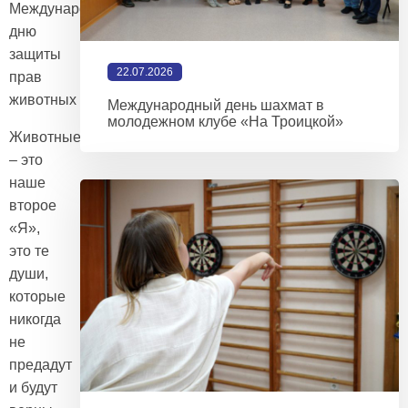
Международному
дню
защиты
22.07.2026
прав
животных
Международный день шахмат в
молодежном клубе «На Троицкой»
Животные
– это
наше
второе
«Я»,
это те
души,
которые
никогда
не
предадут
и будут