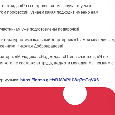
го отряда «Роза ветров», где мы поучаствуем в
гом профессий, узнаем какая подходит именно нам,
участникам уже подготовлены подарочки!
 литературно-музыкальный квартирник «Ты моя мелодия…»,
есенника Николая Добронравова!
итора: «Мелодия», «Надежда», «Птица счастья», «Я не
ля кого не составляет труда, ведь эти мелодии мы помним с
ер музыки:
https://forms.gle/sBAVvPfUWq7mTgVX6