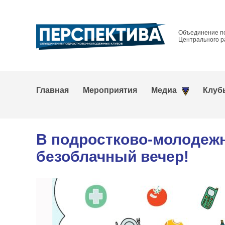
Объединение п
Центрального р
Главная
Мероприятия
Медиа
Клуб
В подростково-молодеж
безоблачный вечер!