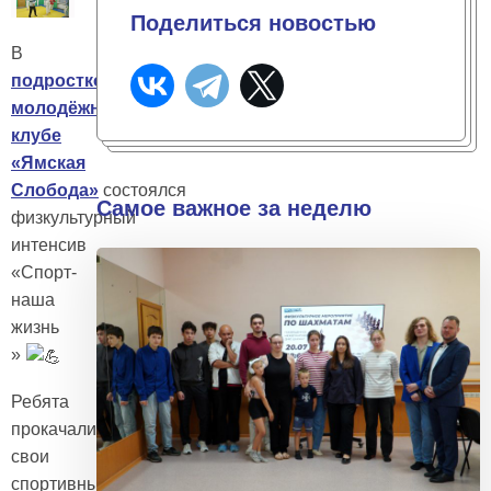
Поделиться новостью
В
подростково-
молодёжном
клубе
«Ямская
Слобода»
состоялся
Самое важное за неделю
физкультурный
интенсив
«Спорт-
наша
жизнь
»
Ребята
прокачали
свои
спортивные