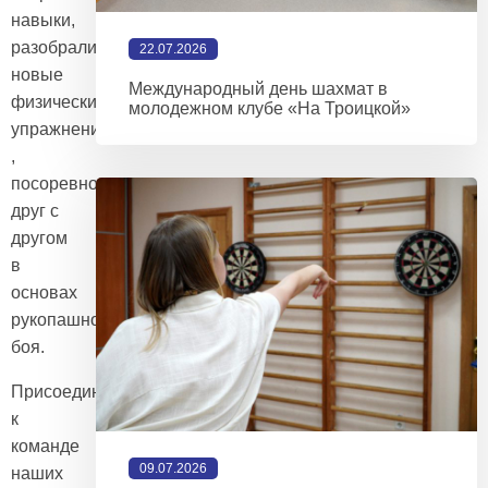
навыки,
разобрали
22.07.2026
новые
Международный день шахмат в
физические
молодежном клубе «На Троицкой»
упражнения
,
посоревновались
друг с
другом
в
основах
рукопашного
боя.
Присоединяйтесь
к
команде
09.07.2026
наших