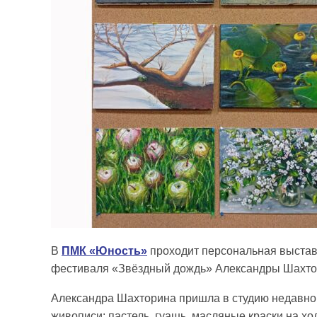
В
ПМК «Юность»
проходит персональная выставк
фестиваля «Звёздный дождь» Александры Шахт
Александра Шахторина пришла в студию недавно,
живописи: пастель, гуашь, масляные краски на хо