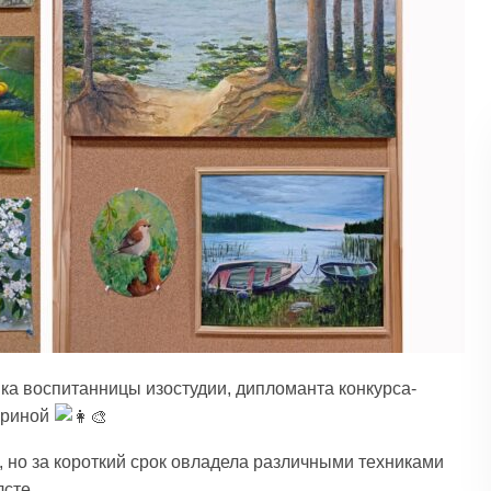
а воспитанницы изостудии, дипломанта конкурса-
ориной
 но за короткий срок овладела различными техниками
лсте.