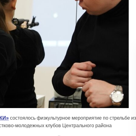
КИ»
состоялось физкультурное мероприятие по стрельбе из
остково-молодежных клубов Центрального района