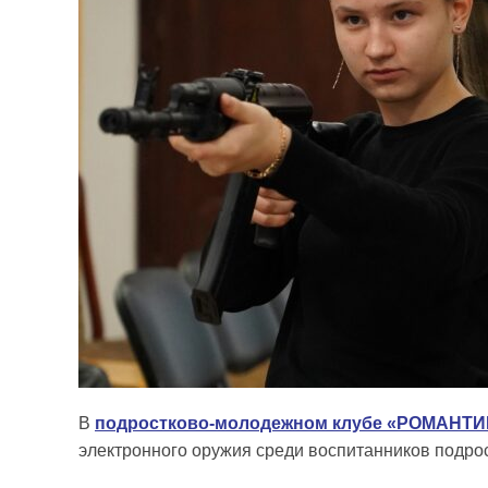
В
подростково-молодежном клубе «РОМАНТИ
электронного оружия среди воспитанников подр