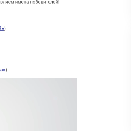
являем имена победителей!
й»
)
а»
)