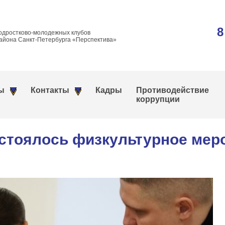
8
одростково-молодежных клубов
айона Санкт-Петербурга «Перспектива»
ы
Контакты
Кадры
Противодействие
коррупции
тоялось физкультурное меро