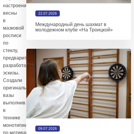
настроение
весны
22.07.2026
в
Международный день шахмат в
мазковой
молодежном клубе «На Троицкой»
росписи
по
стеклу,
предварительно
разработав
эскизы.
Создали
оригинальные
вазы
выполнив
в
технике
монотипии
09.07.2026
по мотивам