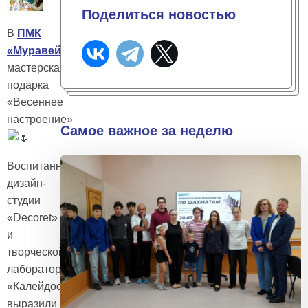
Поделиться новостью
В
ПМК
«Муравейник»
прошла
мастерская
подарка
«Весеннее
настроение»
Самое важное за неделю
Воспитанники
дизайн-
студии
«Decoret»
и
творческой
лаборатории
«Калейдоскоп»
выразили