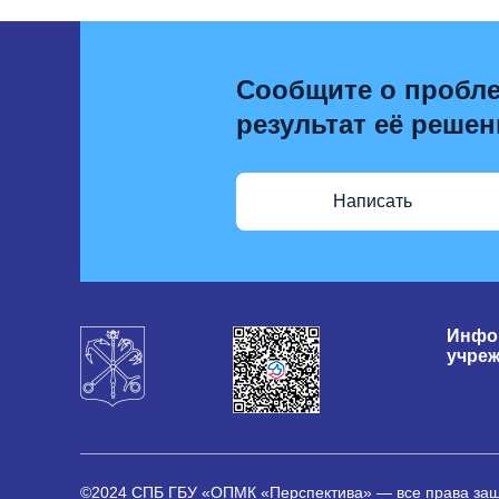
Сообщите о пробле
результат её решен
Написать
Инфо
учре
©2024 СПБ ГБУ «ОПМК «Перспектива» — все права з