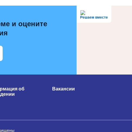
Решаем вместе
ме и оцените
ия
рмация об
Вакансии
ждении
ащищены