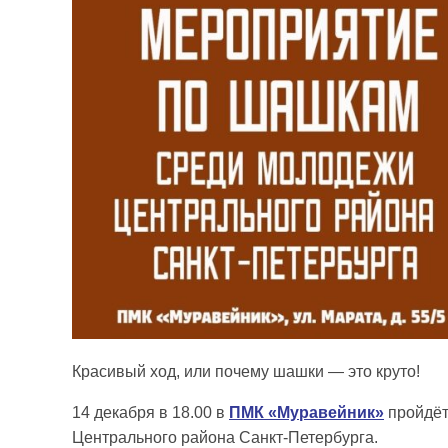
Красивый ход, или почему шашки — это круто!
14 декабря в 18.00 в
ПМК «Муравейник»
пройдёт
Центрального района Санкт-Петербурга.