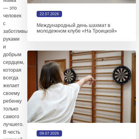
Мама
— это
22.07.2026
человек
с
Международный день шахмат в
молодежном клубе «На Троицкой»
заботливыми
руками
и
добрым
сердцем,
которая
всегда
желает
своему
ребенку
только
самого
лучшего.
В честь
09.07.2026