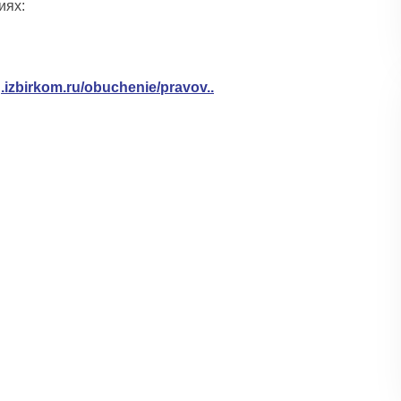
иях:
g.izbirkom.ru/obuchenie/pravov..