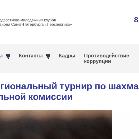
8
одростково-молодежных клубов
айона Санкт-Петербурга «Перспектива»
ы
Контакты
Кадры
Противодействие
коррупции
егиональный турнир по шахмат
льной комиссии