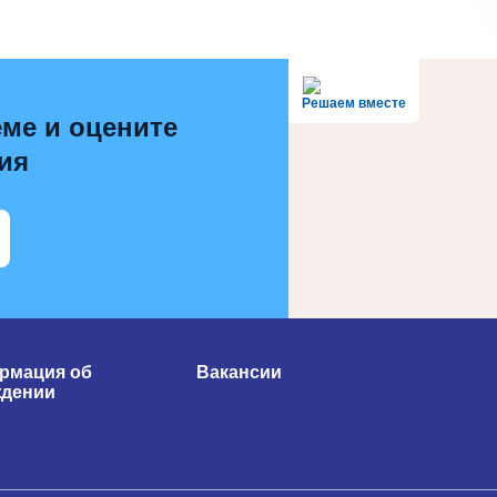
Решаем вместе
ме и оцените
ия
рмация об
Вакансии
ждении