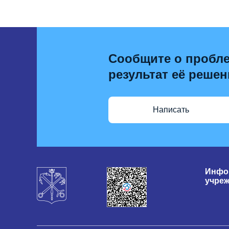
Сообщите о пробле
результат её решен
Написать
Инфо
учре