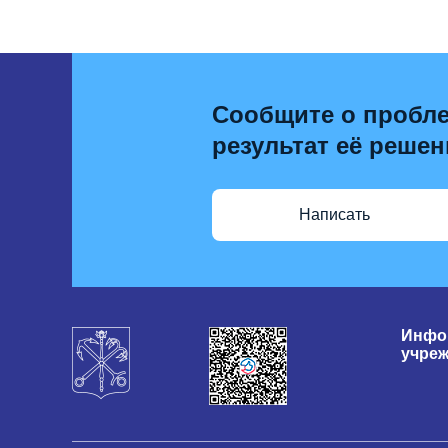
Сообщите о пробле
результат её решен
Написать
Инфо
учре