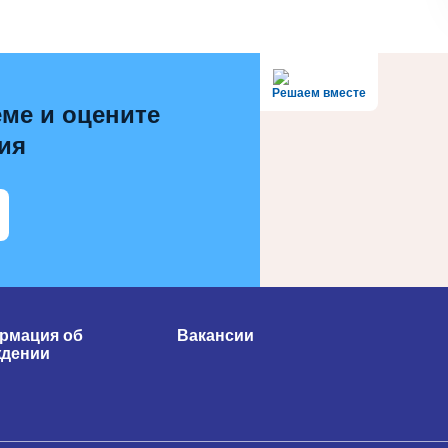
Решаем вместе
ме и оцените
ия
рмация об
Вакансии
ждении