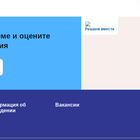
Решаем вместе
ме и оцените
ия
рмация об
Вакансии
ждении