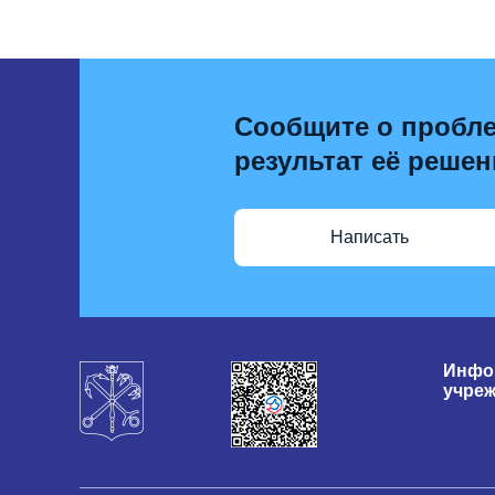
Сообщите о пробле
результат её решен
Написать
Инфо
учре