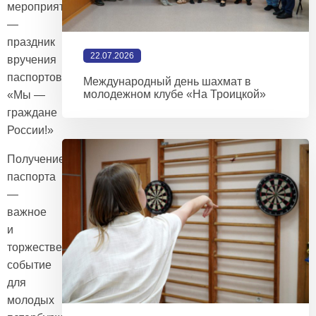
мероприятие
—
праздник
22.07.2026
вручения
паспортов
Международный день шахмат в
молодежном клубе «На Троицкой»
«Мы —
граждане
России!»
Получение
паспорта
—
важное
и
торжественное
событие
для
молодых