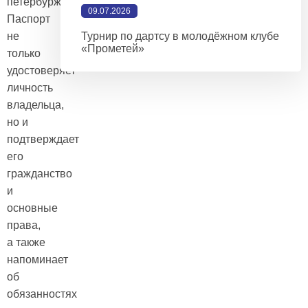
петербуржцев.
09.07.2026
Паспорт
не
Турнир по дартсу в молодёжном клубе
«Прометей»
только
удостоверяет
личность
владельца,
но и
подтверждает
его
гражданство
и
основные
права,
а также
напоминает
об
обязанностях