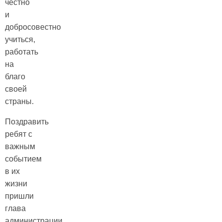
честно
и
добросовестно
учиться,
работать
на
благо
своей
страны.
Поздравить
ребят с
важным
событием
в их
жизни
пришли
глава
администрации