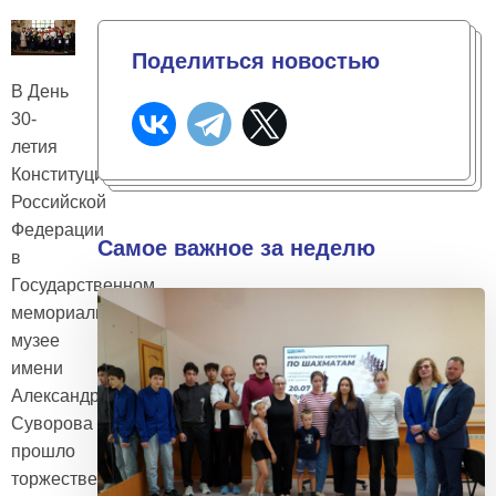
Поделиться новостью
В День
30-
летия
Конституции
Российской
Федерации
Самое важное за неделю
в
Государственном
мемориальном
музее
имени
Александра
Суворова
прошло
торжественное