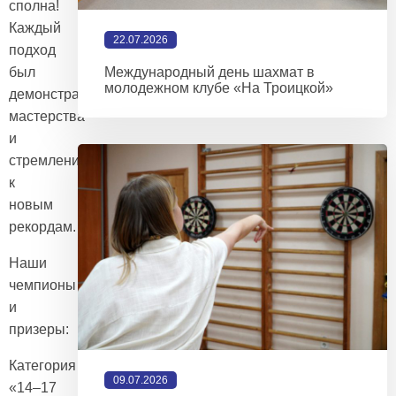
сполна!
Каждый
22.07.2026
подход
Международный день шахмат в
был
молодежном клубе «На Троицкой»
демонстрацией
мастерства
и
стремления
к
новым
рекордам.
Наши
чемпионы
и
призеры:
Категория
09.07.2026
«14–17