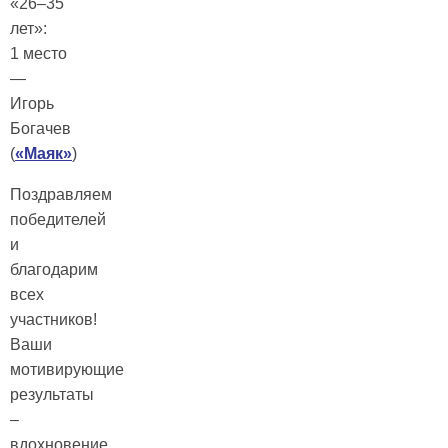
«26–35
лет»:
1 место
—
Игорь
Богачев
(
«Маяк»
)
Поздравляем
победителей
и
благодарим
всех
участников!
Ваши
мотивирующие
результаты
–
вдохновение