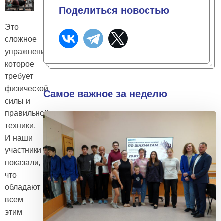
Поделиться новостью
Это
сложное
упражнение,
которое
требует
физической
Самое важное за неделю
силы и
правильной
техники.
И наши
участники
показали,
что
обладают
всем
этим