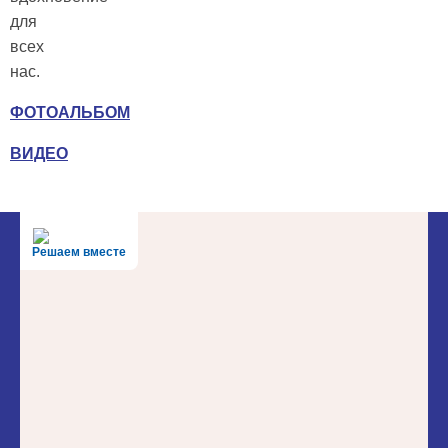
для
всех
нас.
ФОТОАЛЬБОМ
ВИДЕО
Решаем вместе