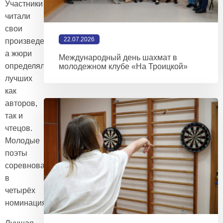
Участники
читали
свои
22.07.2026
произведения,
а жюри
Международный день шахмат в
определяло
молодежном клубе «На Троицкой»
лучших
как
авторов,
так и
чтецов.
Молодые
поэты
соревновались
в
четырёх
номинациях: