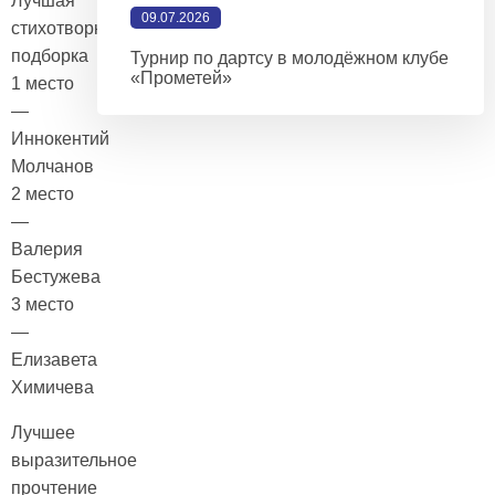
Лучшая
09.07.2026
стихотворная
подборка
Турнир по дартсу в молодёжном клубе
«Прометей»
1 место
—
Иннокентий
Молчанов
2 место
—
Валерия
Бестужева
3 место
—
Елизавета
Химичева
Лучшее
выразительное
прочтение