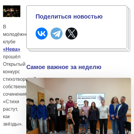
Поделиться новостью
В
молодёжном
клубе
«Нева»
прошёл
Открытый
Самое важное за неделю
конкурс
стихотворений
собственного
сочинения
«Стихи
растут,
как
звёзды».